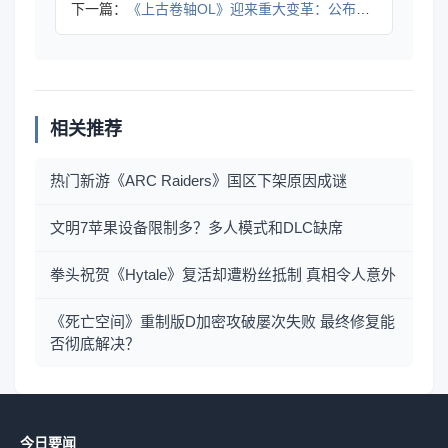
下一篇：
《上古卷轴OL》迎来重大变革：公布全新「赛季」模式，引领全新
相关推荐
热门新游《ARC Raiders》国区下架原因成谜
文明7苹果设备限制多？多人模式和DLC缺席
拳头祝贺《Hytale》复活却遭粉丝抵制 真相令人意外
《死亡空间》重制版D加密攻破屡次失败 最终修复能
否彻底解决？
今日要闻