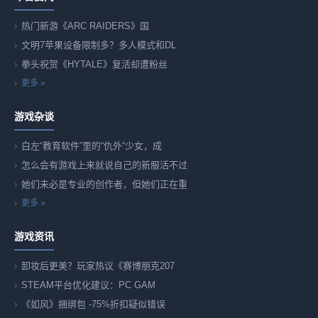
热门新游《ARC RAIDERS》国
文明7苹果设备限制多？多人模式和DL
拳头祝贺《HYTALE》复活却遭粉丝
更多 »
游戏杂谈
白左“教育软件”里的“仇外“少女，成
怎么会有游戏上来就说自己的新服活不过
她们未必是专业的创作者，但她们正在重
更多 »
游戏资讯
卸妆后更美？玩家热议《赛博朋克207
STEAM平台优化建议：PC GAM
《如风》捆绑包 -75%折扣疑似错误