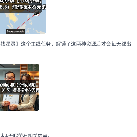
寻
找星灵】这个主线任务，解锁了这两种资源后才会每天都出
橡木&无暇萤石相关内容。