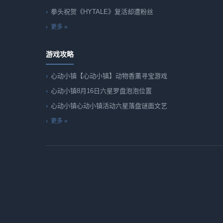
拳头祝贺《HYTALE》复活却遭粉丝
更多 »
游戏攻略
心动小镇【心动小镇】动物香薰寻宝游戏
心动小镇8月16日六星罗盘泡泡位置
心动小镇心动小镇活动六星落盘谜面文艺
更多 »