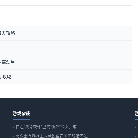
四天攻略
林高观星
动攻略
游戏杂谈
白左“教育软件”里的“仇外“少女，成
怎么会有游戏上来就说自己的新服活不过