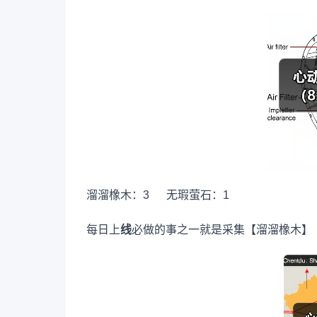
溜溜橡木：3 无瑕萤石：1
每日上
线
必做的事之一就是采集【溜溜橡木】