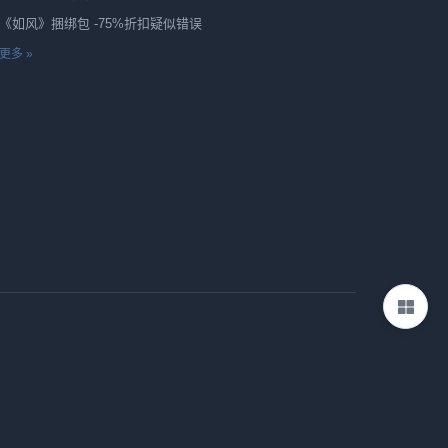
《如风》捆绑包 -75%折扣疑似错误
更多 »