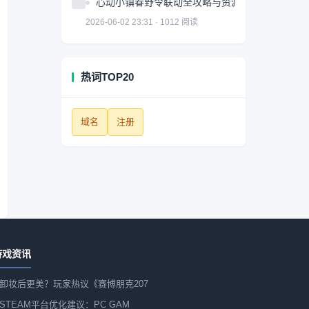
心动小镇春野令联动全攻略与资源获取技巧
2026-06-02 23:31 · 1012 阅读
热词TOP20
域名
注册
游戏资讯
卸妆后更美？玩家热议《赛博朋克207
STEAM平台优化建议：PC GAM