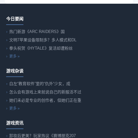
今日要闻
热门新游《ARC RAIDERS》国
文明7苹果设备限制多？多人模式和DL
拳头祝贺《HYTALE》复活却遭粉丝
更多 »
游戏杂谈
白左“教育软件”里的“仇外“少女，成
怎么会有游戏上来就说自己的新服活不过
她们未必是专业的创作者，但她们正在重
更多 »
游戏资讯
卸妆后更美？玩家热议《赛博朋克207