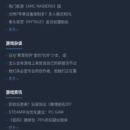
热门新游《ARC RAIDERS》国
文明7苹果设备限制多？多人模式和DL
拳头祝贺《HYTALE》复活却遭粉丝
更多 »
游戏杂谈
白左“教育软件”里的“仇外“少女，成
怎么会有游戏上来就说自己的新服活不过
她们未必是专业的创作者，但她们正在重
更多 »
游戏资讯
卸妆后更美？玩家热议《赛博朋克207
STEAM平台优化建议：PC GAM
《如风》捆绑包 -75%折扣疑似错误
更多 »