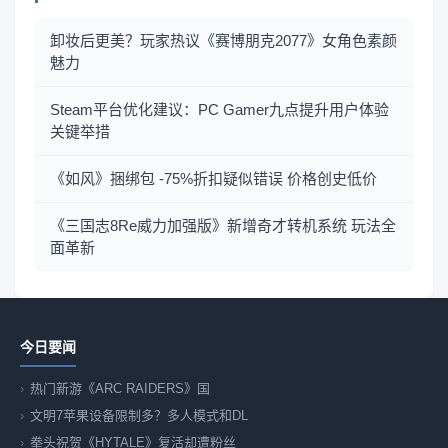
卸妆后更美？玩家热议《赛博朋克2077》女角色素颜
魅力
Steam平台优化建议：PC Gamer九点提升用户体验
关键举措
《如风》捆绑包 -75%折扣疑似错误 价格创史低价
《三国志8Re威力加强版》新增奇才转机系统 玩法全
面革新
今日要闻
热门新游《ARC RAIDERS》国
文明7苹果设备限制多？多人模式和DL
拳头祝贺《HYTALE》复活却遭粉丝