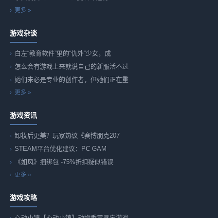
更多 »
游戏杂谈
白左“教育软件”里的“仇外“少女，成
怎么会有游戏上来就说自己的新服活不过
她们未必是专业的创作者，但她们正在重
更多 »
游戏资讯
卸妆后更美？玩家热议《赛博朋克207
STEAM平台优化建议：PC GAM
《如风》捆绑包 -75%折扣疑似错误
更多 »
游戏攻略
心动小镇【心动小镇】动物香薰寻宝游戏