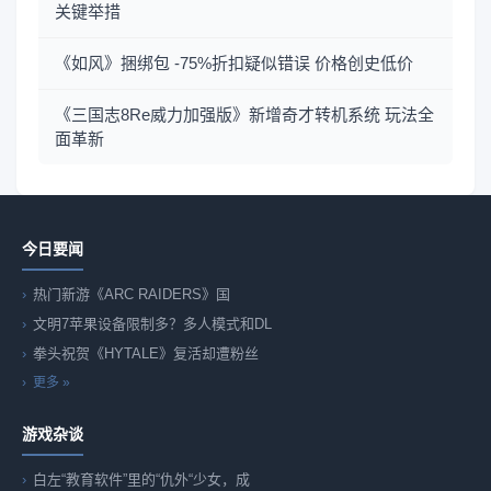
关键举措
《如风》捆绑包 -75%折扣疑似错误 价格创史低价
《三国志8Re威力加强版》新增奇才转机系统 玩法全
面革新
今日要闻
热门新游《ARC RAIDERS》国
文明7苹果设备限制多？多人模式和DL
拳头祝贺《HYTALE》复活却遭粉丝
更多 »
游戏杂谈
白左“教育软件”里的“仇外“少女，成